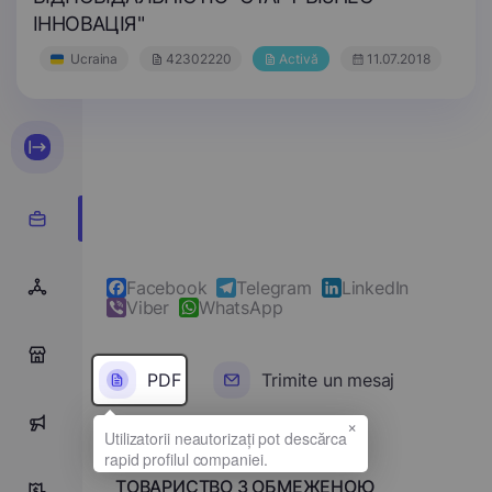
ІННОВАЦІЯ"
Ucraina
42302220
Activă
11.07.2018
Facebook
Telegram
LinkedIn
Viber
WhatsApp
0
PDF
Trimite un mesaj
×
0
Denumirea completă
ТОВАРИСТВО З ОБМЕЖЕНОЮ
0