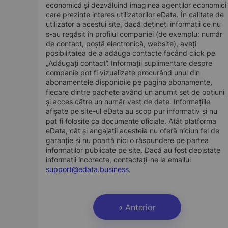
economică și dezvăluind imaginea agenților economici
care prezinte interes utilizatorilor eData. În calitate de
utilizator a acestui site, dacă dețineți informații ce nu
s-au regăsit în profilul companiei (de exemplu: număr
de contact, poștă electronică, website), aveți
posibilitatea de a adăuga contacte facând click pe
„Adăugați contact”. Informații suplimentare despre
companie pot fi vizualizate procurând unul din
abonamentele disponibile pe pagina abonamente,
fiecare dintre pachete având un anumit set de opțiuni
și acces către un număr vast de date. Informațiile
afișate pe site-ul eData au scop pur informativ și nu
pot fi folosite ca documente oficiale. Atât platforma
eData, cât și angajații acesteia nu oferă niciun fel de
garanție și nu poartă nici o răspundere pe partea
informaților publicate pe site. Dacă au fost depistate
informații incorecte, contactați-ne la emailul
support@edata.business
.
« Anterior