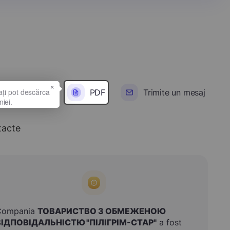
×
PDF
Trimite un mesaj
tacte
Compania
ТОВАРИСТВО З ОБМЕЖЕНОЮ
ВІДПОВІДАЛЬНІСТЮ "ПІЛІГРІМ-СТАР"
a fost