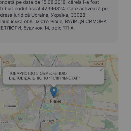
ondată pe data de 15.08.2018, căreia i-a fost
tribuit codul fiscal 42396324. Care activează pe
dresa juridică Ucraina, Україна, 33028,
івненська обл., місто Рівне, ВУЛИЦЯ СИМОНА
ЕТЛЮРИ, будинок 14, офіс 111 А
×
ТОВАРИСТВО З ОБМЕЖЕНОЮ
ВІДПОВІДАЛЬНІСТЮ "ПІЛІГРІМ-СТАР"