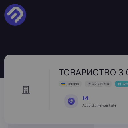
ТОВАРИСТВО З 
Ucraina
42396324
Act
14
Activități nelicențiate