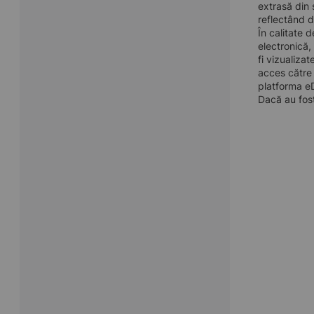
extrasă din 
reflectând d
În calitate 
electronică,
fi vizualiza
acces către 
platforma eD
Dacă au fost