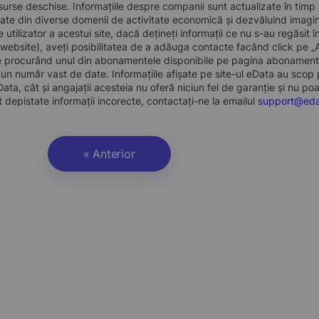
surse deschise. Informațiile despre companii sunt actualizate în timp rea
ate din diverse domenii de activitate economică și dezvăluind imagine
de utilizator a acestui site, dacă dețineți informații ce nu s-au regăsi
 website), aveți posibilitatea de a adăuga contacte facând click pe 
te procurând unul din abonamentele disponibile pe pagina abonamente
un număr vast de date. Informațiile afișate pe site-ul eData au scop pu
ata, cât și angajații acesteia nu oferă niciun fel de garanție și nu po
 depistate informații incorecte, contactați-ne la emailul
support@eda
« Anterior