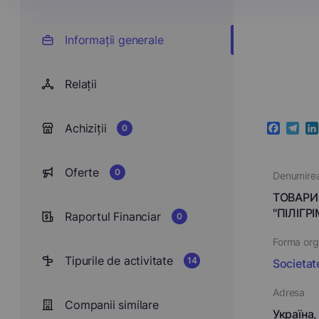
Informații generale
Relații
Achiziții
0
Faceboo
Teleg
Li
Oferte
0
Denumire
ТОВАРИ
"ПІЛІГР
Raportul Financiar
0
Forma orga
Tipurile de activitate
14
Societat
Adresa
Companii similare
Україна,