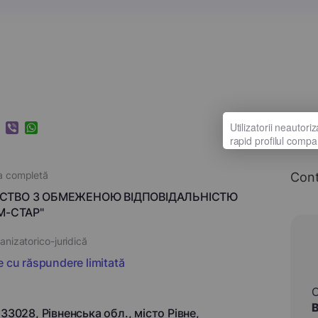
k
ram
nkedIn
Viber
WhatsApp
a completă
Con
СТВО З ОБМЕЖЕНОЮ ВІДПОВІДАЛЬНІСТЮ
ІМ-СТАР"
nizatorico-juridică
e cu răspundere limitată
 33028, Рівненська обл., місто Рівне,