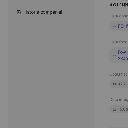
ВУЛИЦЯ 
Istoria companiei
Lista cond
ГОН
Lista fond
Гонч
Укра
Codul fisc
4239
Data înregi
15.0