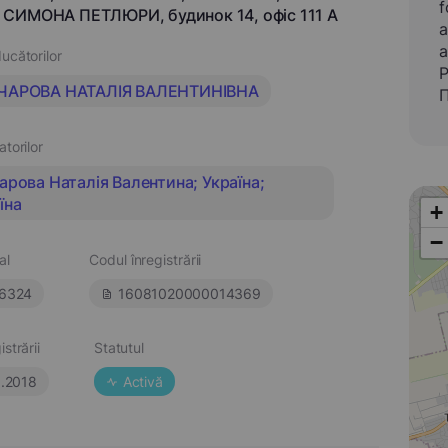
f
СИМОНА ПЕТЛЮРИ, будинок 14, офіс 111 А
a
a
ucătorilor
Р
ЧАРОВА НАТАЛІЯ ВАЛЕНТИНІВНА
П
atorilor
арова Наталія Валентина; Україна;
їна
+
−
al
Codul înregistrării
6324
16081020000014369
strării
Statutul
8.2018
Activă