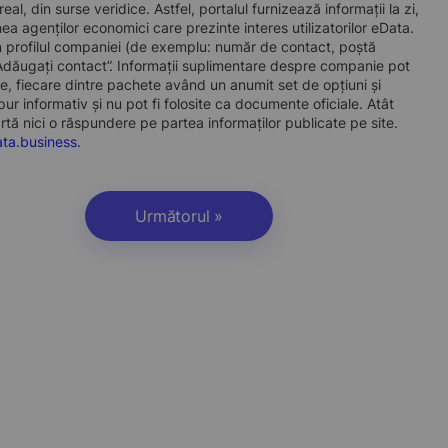
l, din surse veridice. Astfel, portalul furnizează informații la zi,
a agenților economici care prezinte interes utilizatorilor eData.
t în profilul companiei (de exemplu: număr de contact, poștă
„Adăugați contact”. Informații suplimentare despre companie pot
, fiecare dintre pachete având un anumit set de opțiuni și
r informativ și nu pot fi folosite ca documente oficiale. Atât
artă nici o răspundere pe partea informaților publicate pe site.
ta.business
.
Următorul »