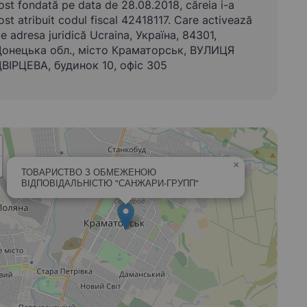
ost fondată pe data de 28.08.2018, căreia i-a
ost atribuit codul fiscal 42418117. Care activează
e adresa juridică Ucraina, Україна, 84301,
онецька обл., місто Краматорськ, ВУЛИЦЯ
ВІРЦЕВА, будинок 10, офіс 305
×
ТОВАРИСТВО З ОБМЕЖЕНОЮ
ВІДПОВІДАЛЬНІСТЮ "САНЖАРИ-ГРУПП"