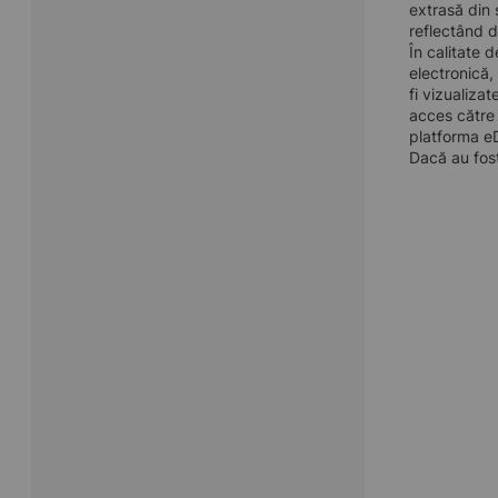
extrasă din 
reflectând d
În calitate 
electronică,
fi vizualiza
acces către 
platforma eD
Dacă au fost