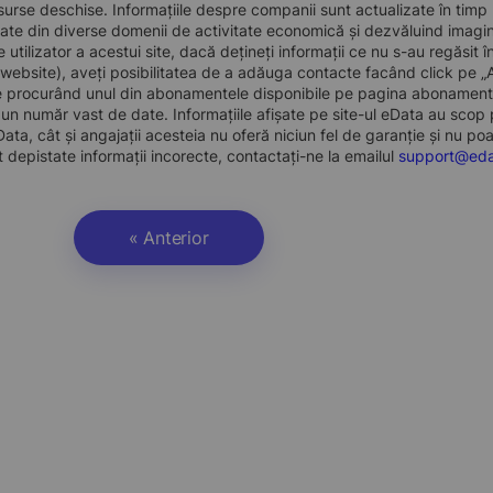
surse deschise. Informațiile despre companii sunt actualizate în timp rea
ate din diverse domenii de activitate economică și dezvăluind imagine
de utilizator a acestui site, dacă dețineți informații ce nu s-au regăsi
 website), aveți posibilitatea de a adăuga contacte facând click pe 
te procurând unul din abonamentele disponibile pe pagina abonamente
un număr vast de date. Informațiile afișate pe site-ul eData au scop pu
ata, cât și angajații acesteia nu oferă niciun fel de garanție și nu po
 depistate informații incorecte, contactați-ne la emailul
support@eda
« Anterior