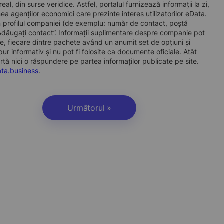
l, din surse veridice. Astfel, portalul furnizează informații la zi,
a agenților economici care prezinte interes utilizatorilor eData.
t în profilul companiei (de exemplu: număr de contact, poștă
„Adăugați contact”. Informații suplimentare despre companie pot
, fiecare dintre pachete având un anumit set de opțiuni și
r informativ și nu pot fi folosite ca documente oficiale. Atât
artă nici o răspundere pe partea informaților publicate pe site.
ta.business
.
Următorul »