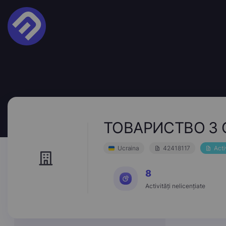
ТОВАРИСТВО З
Ucraina
42418117
Acti
8
Activități nelicențiate