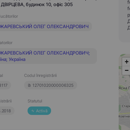
f
ДВІРЦЕВА, будинок 10, офіс 305
f
p
ucătorilor
Д
ЖАРЕВСЬКИЙ ОЛЕГ ОЛЕКСАНДРОВИЧ
Д
atorilor
ЖАРЕВСЬКИЙ ОЛЕГ ОЛЕКСАНДРОВИЧ;
їна; Україна
+
−
al
Codul înregistrării
8117
12701020000006325
strării
Statutul
8.2018
Activă