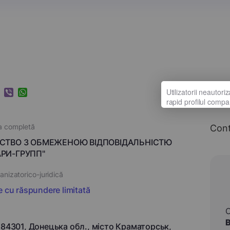
k
ram
nkedIn
Viber
WhatsApp
a completă
Con
СТВО З ОБМЕЖЕНОЮ ВІДПОВІДАЛЬНІСТЮ
РИ-ГРУПП"
nizatorico-juridică
e cu răspundere limitată
, 84301, Донецька обл., місто Краматорськ,