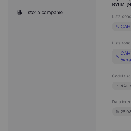
ВУЛИЦЯ 
Istoria companiei
Lista cond
САН
Lista fond
САН
Укра
Codul fisc
4241
Data înregi
28.0