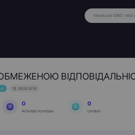
 ОБМЕЖЕНОЮ ВІДПОВІДАЛЬНІ
vă
28.08.2018
0
0
Activități licențiate
Urmăriri