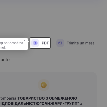
×
PDF
Trimite un mesaj
tacte
Compania
ТОВАРИСТВО З ОБМЕЖЕНОЮ
ВІДПОВІДАЛЬНІСТЮ "САНЖАРИ-ГРУПП"
a