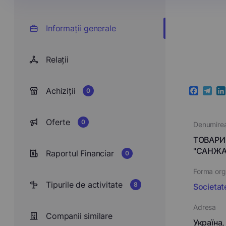
Informații generale
Relații
Achiziții
0
Faceboo
Teleg
Li
Oferte
0
Denumire
ТОВАРИ
"САНЖА
Raportul Financiar
0
Forma orga
Tipurile de activitate
8
Societat
Adresa
Companii similare
Україна