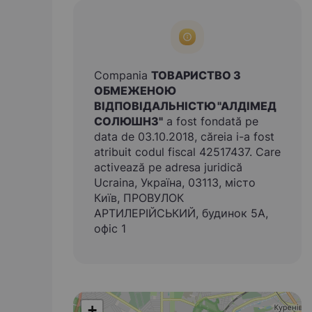
Compania
ТОВАРИСТВО З
ОБМЕЖЕНОЮ
ВІДПОВІДАЛЬНІСТЮ "АЛДІМЕД
СОЛЮШНЗ"
a fost fondată pe
data de 03.10.2018, căreia i-a fost
atribuit codul fiscal 42517437. Care
activează pe adresa juridică
Ucraina, Україна, 03113, місто
Київ, ПРОВУЛОК
АРТИЛЕРІЙСЬКИЙ, будинок 5А,
офіс 1
+