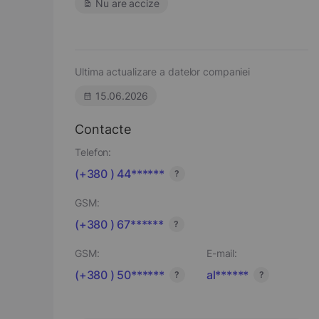
Nu are accize
Ultima actualizare a datelor companiei
15.06.2026
Contacte
Telefon:
(+380 ) 44******
?
GSM:
(+380 ) 67******
?
GSM:
E-mail:
(+380 ) 50******
al******
?
?