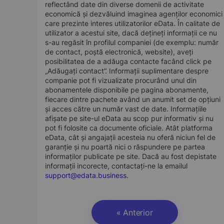
reflectând date din diverse domenii de activitate
economică și dezvăluind imaginea agenților economici
care prezinte interes utilizatorilor eData. În calitate de
utilizator a acestui site, dacă dețineți informații ce nu
s-au regăsit în profilul companiei (de exemplu: număr
de contact, poștă electronică, website), aveți
posibilitatea de a adăuga contacte facând click pe
„Adăugați contact”. Informații suplimentare despre
companie pot fi vizualizate procurând unul din
abonamentele disponibile pe pagina abonamente,
fiecare dintre pachete având un anumit set de opțiuni
și acces către un număr vast de date. Informațiile
afișate pe site-ul eData au scop pur informativ și nu
pot fi folosite ca documente oficiale. Atât platforma
eData, cât și angajații acesteia nu oferă niciun fel de
garanție și nu poartă nici o răspundere pe partea
informaților publicate pe site. Dacă au fost depistate
informații incorecte, contactați-ne la emailul
support@edata.business
.
« Anterior