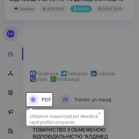
Ucraina
42517437
Activă
03.10.2018
Facebook
Telegram
LinkedIn
Viber
WhatsApp
0
PDF
Trimite un mesaj
×
10
Denumirea completă
ТОВАРИСТВО З ОБМЕЖЕНОЮ
0
ВІДПОВІДАЛЬНІСТЮ "АЛДІМЕД