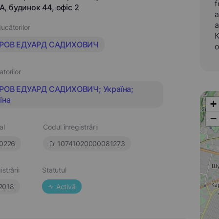
f
, будинок 44, офіс 2
a
a
ucătorilor
К
ІРОВ ЕДУАРД САДИХОВИЧ
о
atorilor
ІРОВ ЕДУАРД САДИХОВИЧ; Україна;
їна
+
−
al
Codul înregistrării
0226
10741020000081273
strării
Statutul
.2018
Activă