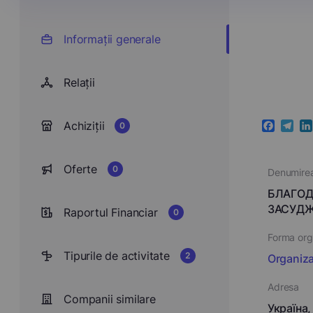
Informații generale
Relații
Achiziții
0
Faceboo
Teleg
Li
Oferte
0
Denumire
БЛАГОД
ЗАСУДЖ
Raportul Financiar
0
Forma orga
Tipurile de activitate
2
Organizat
Adresa
Companii similare
Україна