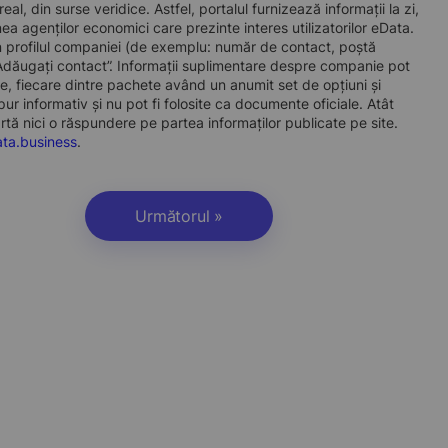
l, din surse veridice. Astfel, portalul furnizează informații la zi,
a agenților economici care prezinte interes utilizatorilor eData.
t în profilul companiei (de exemplu: număr de contact, poștă
„Adăugați contact”. Informații suplimentare despre companie pot
, fiecare dintre pachete având un anumit set de opțiuni și
r informativ și nu pot fi folosite ca documente oficiale. Atât
artă nici o răspundere pe partea informaților publicate pe site.
ta.business
.
Următorul »