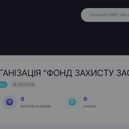
ГАНІЗАЦІЯ "ФОНД ЗАХИСТУ З
ivă
21.11.2018
0
0
Activități licențiate
Urmăriri