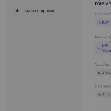
ГОНЧАРА
Istoria companiei
Lista cond
БАГ
Lista fond
БАГ
Укра
Codul fisc
4264
Data înregi
21.11