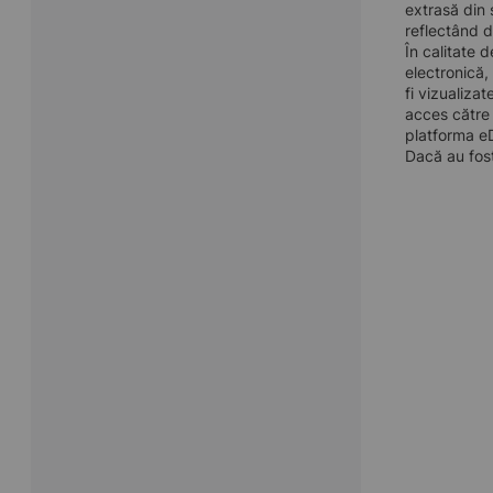
extrasă din 
reflectând d
În calitate 
electronică,
fi vizualiza
acces către 
platforma eD
Dacă au fost