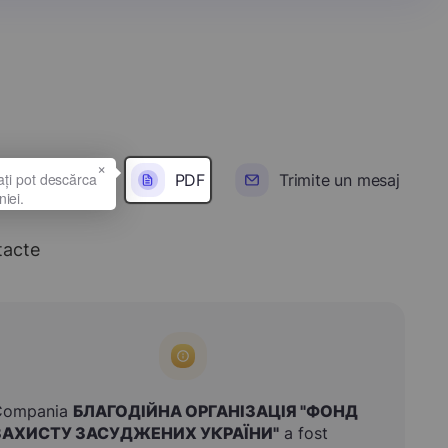
×
PDF
Trimite un mesaj
tacte
Compania
БЛАГОДІЙНА ОРГАНІЗАЦІЯ "ФОНД
ЗАХИСТУ ЗАСУДЖЕНИХ УКРАЇНИ"
a fost