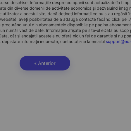
surse deschise. Informațiile despre companii sunt actualizate în timp rea
ate din diverse domenii de activitate economică și dezvăluind imagine
de utilizator a acestui site, dacă dețineți informații ce nu s-au regăsi
 website), aveți posibilitatea de a adăuga contacte facând click pe 
te procurând unul din abonamentele disponibile pe pagina abonamente
un număr vast de date. Informațiile afișate pe site-ul eData au scop pu
ata, cât și angajații acesteia nu oferă niciun fel de garanție și nu po
 depistate informații incorecte, contactați-ne la emailul
support@eda
« Anterior