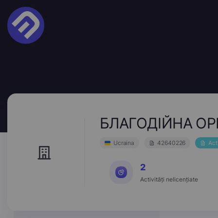
БЛАГОДІЙНА ОР
Ucraina
42640226
Act
2
Activități nelicențiate