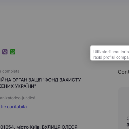
k
ram
nkedIn
Viber
WhatsApp
a completă
Con
ІЙНА ОРГАНІЗАЦІЯ "ФОНД ЗАХИСТУ
ЕНИХ УКРАЇНИ"
nizatorico-juridică
ie caritabila
, 01054, місто Київ, ВУЛИЦЯ ОЛЕСЯ