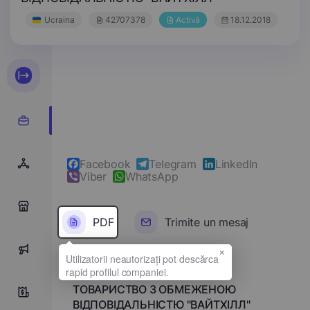
Ucraina
42707378
Activă
18.12.2018
Facebook
Telegram
LinkedIn
Viber
WhatsApp
0
PDF
Trimite un mesaj
×
0
Denumirea completă
ТОВАРИСТВО З ОБМЕЖЕНОЮ
0
ВІДПОВІДАЛЬНІСТЮ "ВАЙТХІЛЛ"