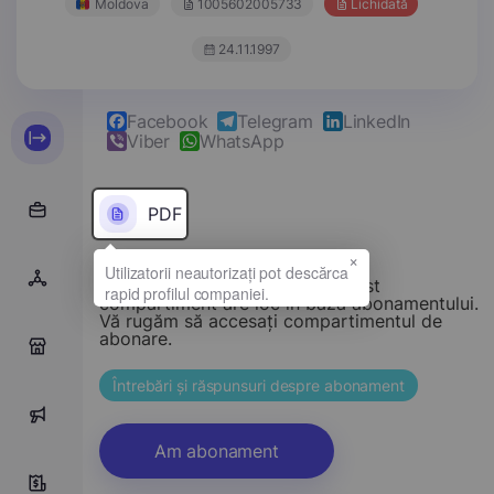
Moldova
1005602005733
Lichidată
24.11.1997
Facebook
Telegram
LinkedIn
Viber
WhatsApp
PDF
×
Stimate vizitator, accesul la acest
compartiment are loc în baza abonamentului.
Vă rugăm să accesați compartimentul de
abonare.
0
Întrebări și răspunsuri despre abonament
0
Am abonament
0