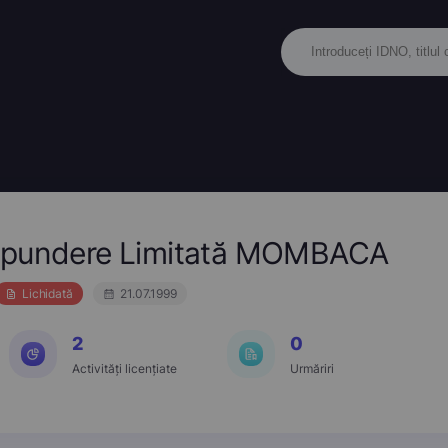
ăspundere Limitată MOMBACA
Lichidată
21.07.1999
2
0
Activități licențiate
Urmăriri