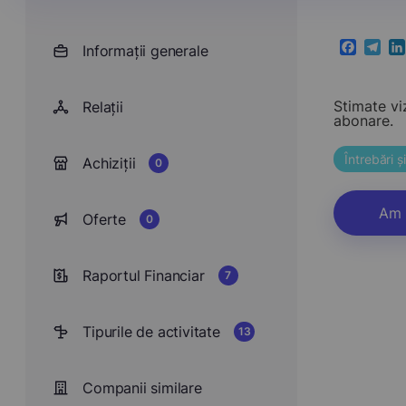
Informații generale
Faceboo
Teleg
Li
Stimate vi
Relații
abonare.
Întrebări 
Achiziții
0
Am 
Oferte
0
Raportul Financiar
7
Tipurile de activitate
13
Companii similare