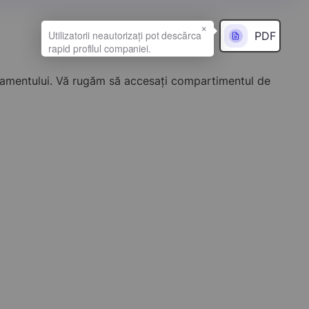
×
PDF
onamentului. Vă rugăm să accesați compartimentul de