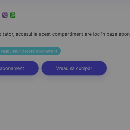
k
ram
nkedIn
Viber
WhatsApp
zitator, accesul la acest compartiment are loc în baza ab
și răspunsuri despre abonament
abonament
Vreau să cumpăr