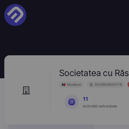
Societatea cu R
Moldova
1005604004176
11
Activități nelicențiate