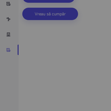
0
Vreau să cumpăr
1