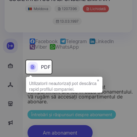
Moldova
1207396
Lichidată
13.03.1997
Facebook
Telegram
LinkedIn
Viber
WhatsApp
PDF
×
Stimate vizitator, accesul la acest
compartiment are loc în baza abonamentului.
Vă rugăm să accesați compartimentul de
abonare.
0
Întrebări și răspunsuri despre abonament
0
Am abonament