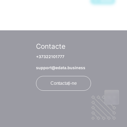
Contacte
+37322101777
support@edata.business
Contactați-ne