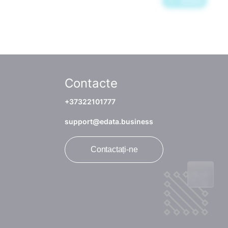
Contacte
+37322101777
support@edata.business
Contactați-ne