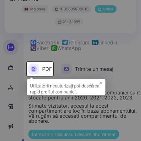
Moldova
1005605002618
Activă
28.12.1995
Facebook
Telegram
LinkedIn
Viber
WhatsApp
PDF
Trimite un mesaj
×
Rapoarte financiare ale acestei companiei sunt
stocate pentru anii 2020, 2021, 2022, 2023.
Stimate vizitator, accesul la acest
0
compartiment are loc în baza abonamentului.
Vă rugăm să accesați compartimentul de
abonare.
0
Întrebări și răspunsuri despre abonament