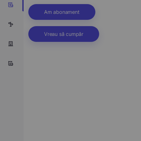
4
Am abonament
1
Vreau să cumpăr