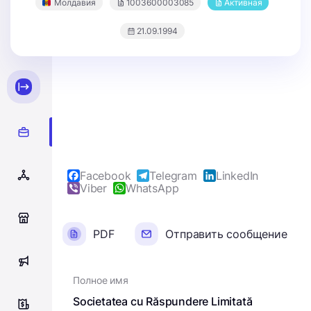
Молдавия
1003600003085
Активная
21.09.1994
Facebook
Telegram
LinkedIn
Viber
WhatsApp
0
PDF
Отправить сообщение
0
Полное имя
Societatea cu Răspundere Limitată
9