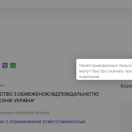
k
ram
nkedIn
Viber
WhatsApp
мя
Кон
СТВО З ОБМЕЖЕНОЮ ВІДПОВІДАЛЬНІСТЮ
ЕХНІК УКРАЇНА"
ционно-правовая форма
о с ограниченной ответственностью