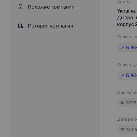
Адрес
Похожие компании
Україна,
Дніпро,
корпус 
История компании
Список л
БІЖ
Список у
БІЖК
Фискальн
3978
Дата рег
13.0