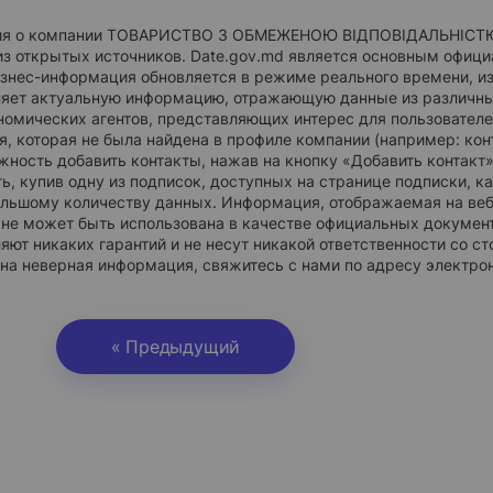
я о компании ТОВАРИСТВО З ОБМЕЖЕНОЮ ВІДПОВІДАЛЬНІСТЮ "АГ
из открытых источников. Date.gov.md является основным офи
знес-информация обновляется в режиме реального времени, из
ляет актуальную информацию, отражающую данные из различн
омических агентов, представляющих интерес для пользователей e
, которая не была найдена в профиле компании (например: конт
жность добавить контакты, нажав на кнопку «Добавить контак
ь, купив одну из подписок, доступных на странице подписки, 
ольшому количеству данных. Информация, отображаемая на веб
 не может быть использована в качестве официальных документо
яют никаких гарантий и не несут никакой ответственности со с
на неверная информация, свяжитесь с нами по адресу электро
« Предыдущий