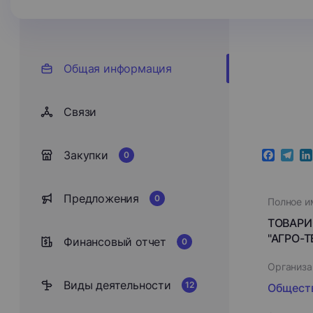
Общая информация
Cвязи
Закупки
0
Faceboo
Teleg
Li
Предложения
0
Полное и
ТОВАРИ
"АГРО-Т
Финансовый отчет
0
Организа
Виды деятельности
12
Обществ