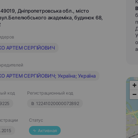
 49019, Дніпропетровська обл., місто
б
 вул.Белелюбського академіка, будинок 68,
п
2
У
идеров
о
КО АРТЕМ СЕРГІЙОВИЧ
а
чредителей
О АРТЕМ СЕРГІЙОВИЧ; Україна; Україна
+
ый код
Регистрационный код
−
9225
12241020000072892
истрации
Статус
5.2015
Активная