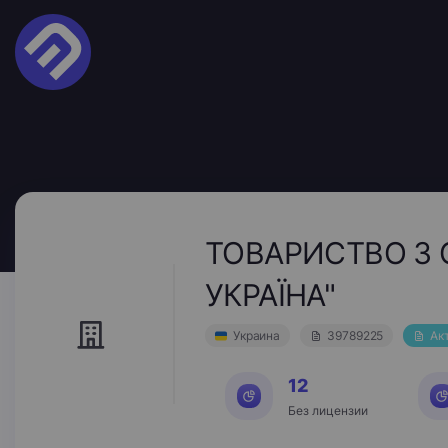
ТОВАРИСТВО З 
УКРАЇНА"
Украина
39789225
Ак
12
Без лицензии