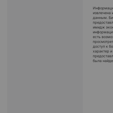
Информаци
извлечена 
данным. Би
предостав
имидж экон
информация
есть возмо
просмотрет
доступ к б
характер и
предоставл
была найде