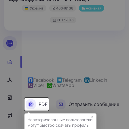
Украина
40648138
Активная
11.07.2016
Facebook
Telegram
LinkedIn
Viber
WhatsApp
0
PDF
Отправить сообщение
×
0
Полное имя