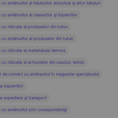
cu amănuntul al băuturilor alcoolice şi altor băuturi
cu amănuntul al ceasurilor şi bijuteriilor
cu ridicata al produselor din tutun
 cu amănuntul al produselor din tutun
cu ridicata al materialului lemnos
cu ridicata al articolelor din cauciuc tehnic
ri de comerţ cu amănuntul în magazine specializate
a bijuteriilor
de expediere şi transport
 cu amănuntul prin corespondenţă