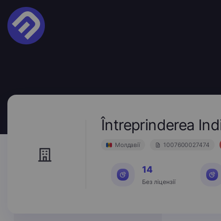
Întreprinderea I
Молдавії
1007600027474
14
Без ліцензії