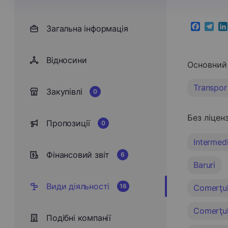
Загальна інформація
Faceboo
Teleg
Li
Відносини
Основний 
Transport
Закупівлі
0
Без ліценз
Пропозиції
0
Intermedi
Фінансовий звіт
6
Baruri
Види діяльності
16
Comerţul 
Comerţul 
Подібні компанії