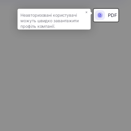
×
PDF