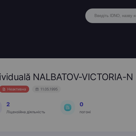
ndividuală NALBATOV-VICTORIA-N
Неактивна
11.05.1995
2
0
Ліцензійна діяльність
погоні