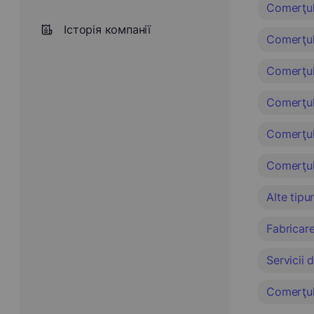
Comerţul 
Історія компанії
Comerţul 
Comerţul 
Comerţul
Comerţul 
Comerţul 
Alte tipu
Fabricare
Servicii 
Comerţul