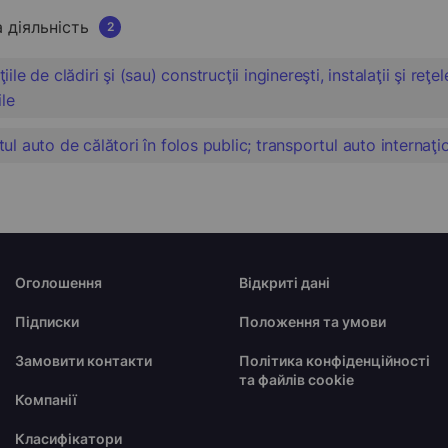
а діяльність
2
ile de clădiri şi (sau) construcţii inginereşti, instalaţii şi reţe
ile
ul auto de călători în folos public; transportul auto internaţi
Оголошення
Відкриті дані
Підписки
Положення та умови
Замовити контакти
Політика конфіденційності
та файлів cookie
Компанії
Класифікатори