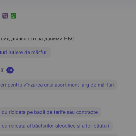
k
ram
nkedIn
Viber
WhatsApp
вид діяльності за даними НБС
uri rutiere de mărfuri
ії
14
eri pentru vînzarea unui asortiment larg de mărfuri
cu ridicata pe bază de tarife sau contracte
cu ridicata al băuturilor alcoolice şi altor băuturi