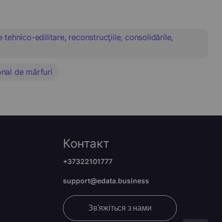
le tehnico-edilitare, reconstrucţiile, consolidările,
onal de mărfuri
Контакт
+37322101777
support@edata.business
Зв'яжіться з нами