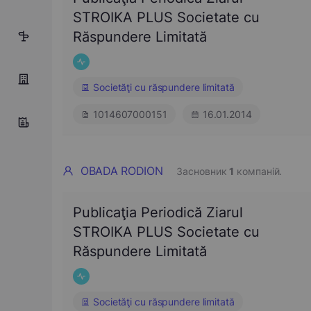
STROIKA PLUS Societate cu
Răspundere Limitată
5
Societăţi cu răspundere limitată
1014607000151
16.01.2014
OBADA RODION
Засновник
1
компаній.
Publicaţia Periodică Ziarul
STROIKA PLUS Societate cu
Răspundere Limitată
Societăţi cu răspundere limitată