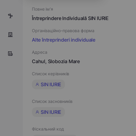
Повне ім'я
4
Întreprindere Individuală SIN IURIE
Організаційно-правова форма
Alte întreprinderi individuale
Адреса
Cahul, Slobozia Mare
Список керівників
SIN IURIE
Список засновників
SIN IURIE
Фіскальний код