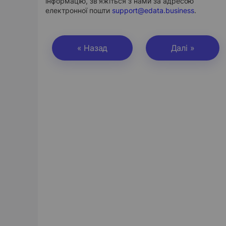
інформацію, зв'яжіться з нами за адресою
електронної пошти
support@edata.business
.
« Назад
Далі »