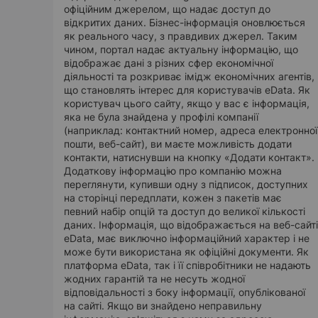
офіційним джерелом, що надає доступ до
відкритих даних. Бізнес-інформація оновлюється
як реального часу, з правдивих джерел. Таким
чином, портал надає актуальну інформацію, що
відображає дані з різних сфер економічної
діяльності та розкриває імідж економічних агентів,
що становлять інтерес для користувачів eData. Як
користувач цього сайту, якщо у вас є інформація,
яка не була знайдена у профілі компанії
(наприклад: контактний номер, адреса електронної
пошти, веб-сайт), ви маєте можливість додати
контакти, натиснувши на кнопку «Додати контакт».
Додаткову інформацію про компанію можна
переглянути, купивши одну з підписок, доступних
на сторінці передплати, кожен з пакетів має
певний набір опцій та доступ до великої кількості
даних. Інформація, що відображається на веб-сайті
eData, має виключно інформаційний характер і не
може бути використана як офіційні документи. Як
платформа eData, так і її співробітники не надають
жодних гарантій та не несуть жодної
відповідальності з боку інформації, опублікованої
на сайті. Якщо ви знайдено неправильну