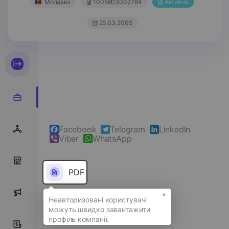
Молдавії
1005603002784
Активна
25.03.2005
Facebook
Telegram
LinkedIn
Viber
WhatsApp
0
PDF
×
0
Надіслати повідомлення
0