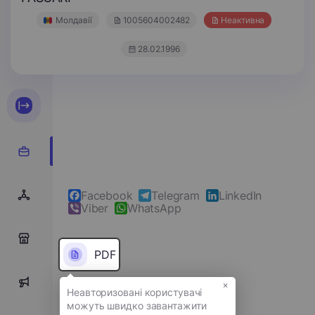
Молдавії
1005604002482
Неактивна
28.02.1996
Facebook
Telegram
LinkedIn
Viber
WhatsApp
0
PDF
×
0
Повне ім'я