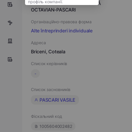
ÎNTREPRINDEREA INDIVIDUALĂ
0
OCTAVIAN-PASCARI
Організаційно-правова форма
1
Alte întreprinderi individuale
Адреса
Briceni, Coteala
Список керівників
-
Список засновників
PASCARI VASILE
Фіскальний код
1005604002482