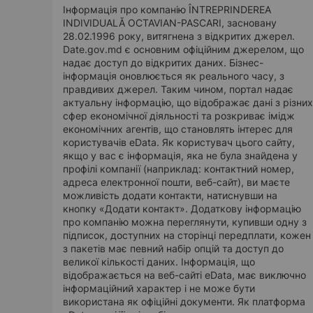
Інформація про компанію ÎNTREPRINDEREA
INDIVIDUALĂ OCTAVIAN-PASCARI, засновану
28.02.1996 року, витягнена з відкритих джерел.
Date.gov.md є основним офіційним джерелом, що
надає доступ до відкритих даних. Бізнес-
інформація оновлюється як реального часу, з
правдивих джерел. Таким чином, портал надає
актуальну інформацію, що відображає дані з різних
сфер економічної діяльності та розкриває імідж
економічних агентів, що становлять інтерес для
користувачів eData. Як користувач цього сайту,
якщо у вас є інформація, яка не була знайдена у
профілі компанії (наприклад: контактний номер,
адреса електронної пошти, веб-сайт), ви маєте
можливість додати контакти, натиснувши на
кнопку «Додати контакт». Додаткову інформацію
про компанію можна переглянути, купивши одну з
підписок, доступних на сторінці передплати, кожен
з пакетів має певний набір опцій та доступ до
великої кількості даних. Інформація, що
відображається на веб-сайті eData, має виключно
інформаційний характер і не може бути
використана як офіційні документи. Як платформа