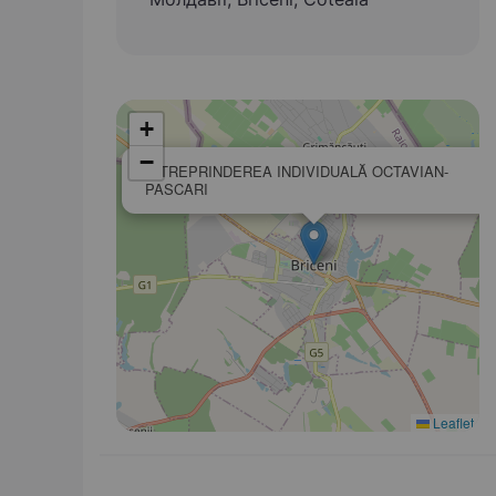
+
−
ÎNTREPRINDEREA INDIVIDUALĂ OCTAVIAN-
PASCARI
Leaflet