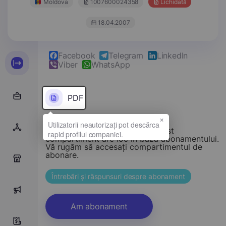
Moldova
1007600024358
Lichidată
18.04.2007
Facebook
Telegram
LinkedIn
Viber
WhatsApp
PDF
×
Stimate vizitator, accesul la acest
compartiment are loc în baza abonamentului.
Vă rugăm să accesați compartimentul de
abonare.
0
Întrebări și răspunsuri despre abonament
0
Am abonament
0