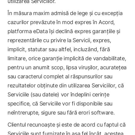
utilizarea Serviciilor.
În măsura maxim admisă de lege și cu excepția
cazurilor prevăzute în mod expres în Acord,
platforma eData își declină expres garanțiile și
reprezentările cu privire la Servicii, expres,
implicit, statutar sau altfel, incluzând, fără
limitare, orice garanție implicită de vandabilitate,
pentru un anumit scop, lipsa virușilor, acuratețea
sau caracterul complet al răspunsurilor sau
rezultatelor obținute din utilizarea Serviciilor, că
Serviciile (sau datele) vor îndeplini cerințe
specifice, că Serviciile vor fi disponibile sau
neîntrerupte, sigure sau fără erori software.
Clientul recunoaște și este de acord cu faptul că
Serviciile sunt furnizate în așa fel încât, acestea