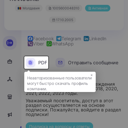
Молдавия
1005600048310
Активная
17.10.2005
Facebook
Telegram
LinkedIn
Viber
WhatsApp
PDF
Отправить сообщение
×
Финансовые отчеты этого учреждения
хранятся за 2015, 2016, 2017, 2018, 2020,
2021, 2022, 2023 годы.
0
Уважаемый посетитель, доступ в этот
раздел осуществляется на основе
подписки. Пожалуйста, войдите в раздел
подписки!
0
Подписка на вопросы и ответы