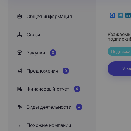
Общая информация
Faceboo
Teleg
Li
Уважаемый
Cвязи
подписки
Подписка
Закупки
0
У м
Предложения
0
Финансовый отчет
0
Виды деятельности
4
Похожие компании