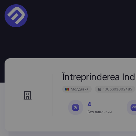
Întreprinderea I
Молдавия
1005603002485
4
Без лицензии