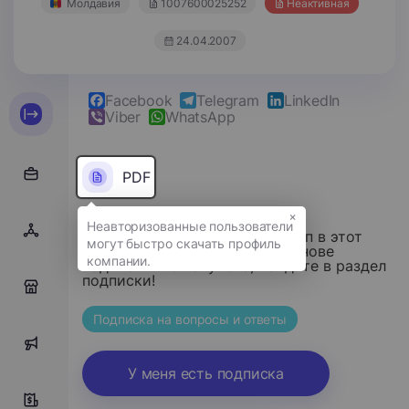
Молдавия
1007600025252
Неактивная
24.04.2007
Facebook
Telegram
LinkedIn
Viber
WhatsApp
PDF
×
Уважаемый посетитель, доступ в этот
раздел осуществляется на основе
подписки. Пожалуйста, войдите в раздел
подписки!
0
Подписка на вопросы и ответы
0
У меня есть подписка
0