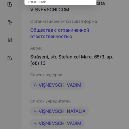
Societatea cu Răspundere Limitată
9
VIŞNEVSCHI COM
Организационно-правовая форма
11
Общества с ограниченной
ответственностью
Адрес
Străşeni, str. Ştefan cel Mare, 65/3, ap.
(of.) 13
Список лидеров
VIŞNEVSCHI VADIM
Список учредителей
VIŞNEVSCHI NATALIA
VIŞNEVSCHI VADIM