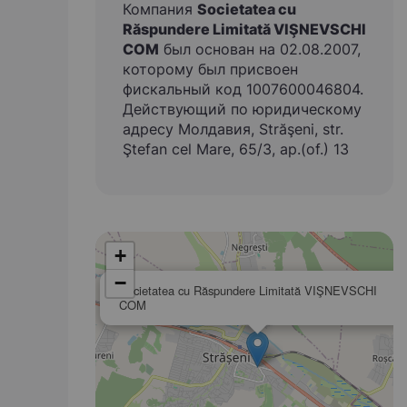
Компания
Societatea cu
Răspundere Limitată VIŞNEVSCHI
COM
был основан на 02.08.2007,
которому был присвоен
фискальный код 1007600046804.
Действующий по юридическому
адресу Молдавия, Străşeni, str.
Ştefan cel Mare, 65/3, ap.(of.) 13
+
−
Societatea cu Răspundere Limitată VIŞNEVSCHI
COM