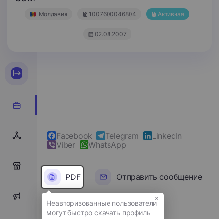
Молдавия
1007600046804
Активная
02.08.2007
Facebook
Telegram
LinkedIn
Viber
WhatsApp
0
PDF
Отправить сообщение
×
0
Полное имя