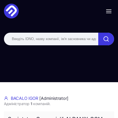
BACALO IGOR
[Administrator]
Адміністратор
1
компаній.