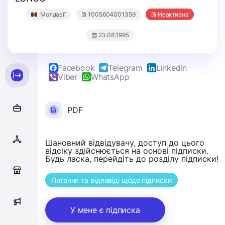
Молдавії
1005604001359
Неактивна
23.08.1995
Facebook
Telegram
LinkedIn
Viber
WhatsApp
PDF
Шановний відвідувачу, доступ до цього
відсіку здійснюється на основі підписки.
Будь ласка, перейдіть до розділу підписки!
0
Питання та відповіді щодо підписки
0
У мене є підписка