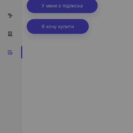
У мене є підписка
3
Я хочу купити