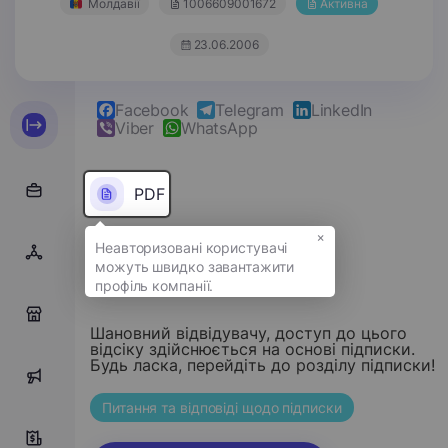
Молдавії
1006609001672
Активна
23.06.2006
Facebook
Telegram
LinkedIn
Viber
WhatsApp
PDF
×
Надіслати повідомлення
0
Шановний відвідувачу, доступ до цього
відсіку здійснюється на основі підписки.
Будь ласка, перейдіть до розділу підписки!
0
Питання та відповіді щодо підписки
5