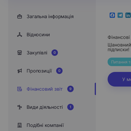
Загальна інформація
Faceboo
Teleg
Li
Відносини
Фінансові 
Шановний 
підписки!
Закупівлі
0
Питання т
Пропозиції
0
У м
Фінансовий звіт
9
Види діяльності
1
Подібні компанії