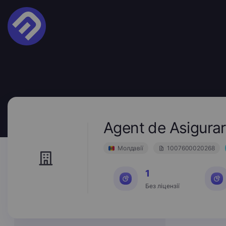
Agent de Asigura
Молдавії
1007600020268
1
Без ліцензії