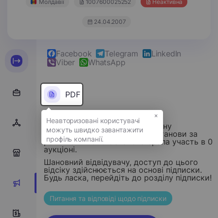
Молдавії
1007600025252
Неактивна
24.04.2007
Facebook
Telegram
LinkedIn
Viber
WhatsApp
PDF
×
Цей розділ надає структуровану
інформацію про придбання установи за
роки 2014-2026. Установа брала участь в 0
аукціоні.
0
Шановний відвідувачу, доступ до цього
відсіку здійснюється на основі підписки.
Будь ласка, перейдіть до розділу підписки!
0
Питання та відповіді щодо підписки
0