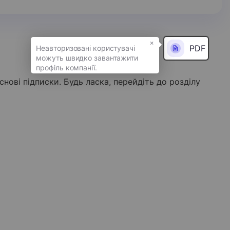
×
PDF
снові підписки. Будь ласка, перейдіть до розділу