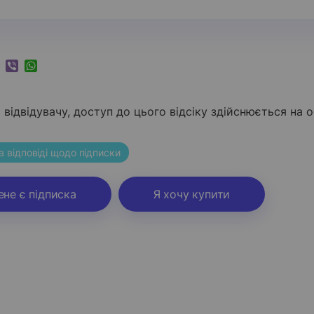
k
ram
nkedIn
Viber
WhatsApp
відвідувачу, доступ до цього відсіку здійснюється на о
а відповіді щодо підписки
ене є підписка
Я хочу купити