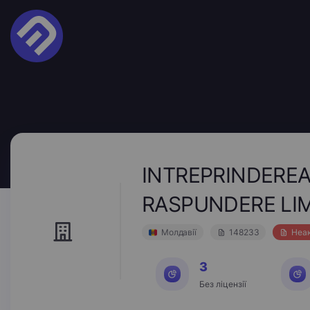
INTREPRINDEREA
RASPUNDERE LIM
Молдавії
148233
Неа
3
Без ліцензії