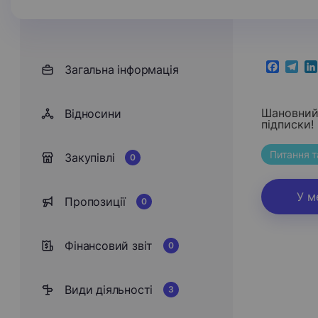
Загальна інформація
Faceboo
Teleg
Li
Шановний 
Відносини
підписки!
Питання т
Закупівлі
0
У м
Пропозиції
0
Фінансовий звіт
0
Види діяльності
3