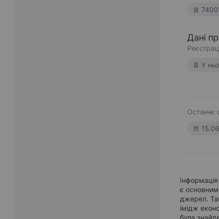
7400
Дані п
Реєстрац
У нь
Останнє 
15.0
Інформація 
є основним
джерел. Та
імідж еконо
була знайде