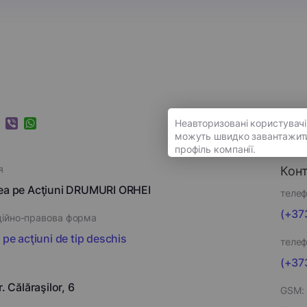
k
ram
nkedIn
Viber
WhatsApp
я
Кон
tea pe Acţiuni DRUMURI ORHEI
телеф
(+373
ційно-правова форма
 pe acţiuni de tip deschis
телеф
(+373
r. Călăraşilor, 6
GSM: