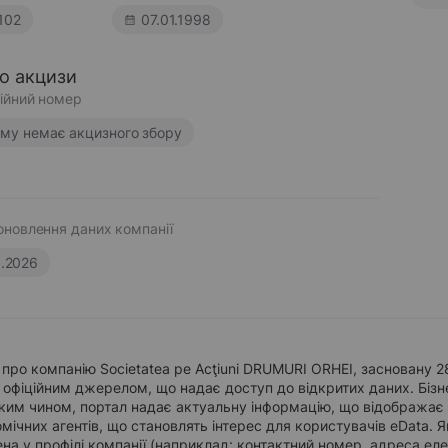
102
07.01.1998
ро акцизи
ійний номер
ому немає акцизного збору
оновлення даних компанії
6.2026
про компанію Societatea pe Acţiuni DRUMURI ORHEI, засновану 2
 офіційним джерелом, що надає доступ до відкритих даних. Бізн
ким чином, портал надає актуальну інформацію, що відображає да
мічних агентів, що становлять інтерес для користувачів eData. Я
на у профілі компанії (наприклад: контактний номер, адреса ел