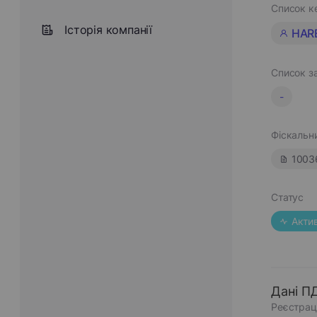
Список к
Історія компанії
HAR
Список з
-
Фіскальн
1003
Статус
Акти
Дані П
Реєстрац