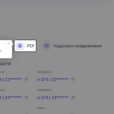
×
PDF
Надіслати повідомлення
такти
он:
телефон:
 ) 23******
(+373 ) 23******
?
?
он:
телефон:
 ) 23******
(+373 ) 24******
?
?
Факс: