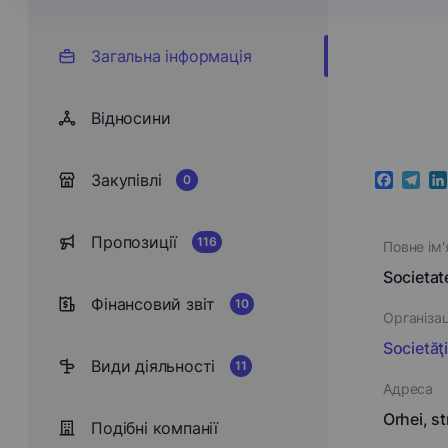
Загальна інформація
Відносини
Закупівлі
0
Faceboo
Teleg
Li
Пропозиції
116
Повне ім'
Societa
Фінансовий звіт
10
Організа
Societăţi
Види діяльності
11
Адреса
Orhei, st
Подібні компанії