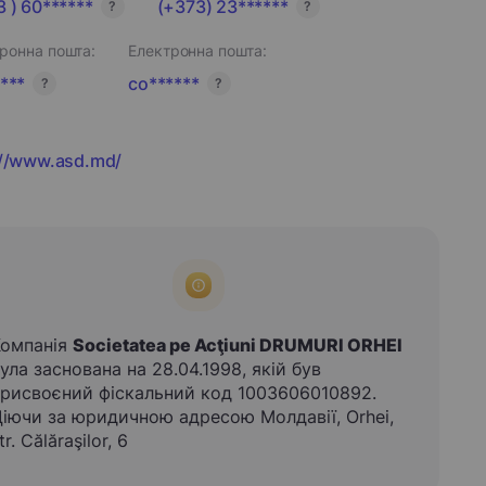
 ) 60******
(+373) 23******
?
?
ронна пошта:
Електронна пошта:
***
co******
?
?
://www.asd.md/
Компанія
Societatea pe Acţiuni DRUMURI ORHEI
ула заснована на 28.04.1998, якій був
рисвоєний фіскальний код 1003606010892.
іючи за юридичною адресою Молдавії, Orhei,
tr. Călăraşilor, 6