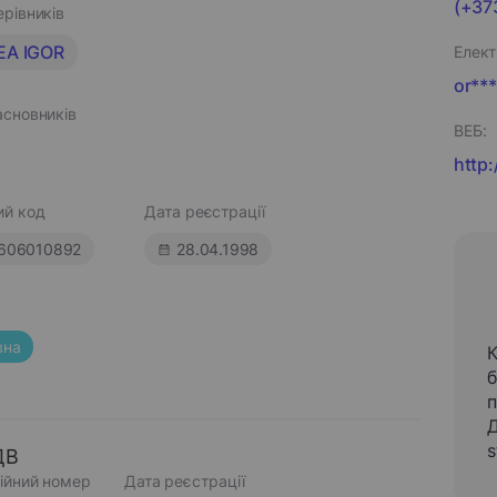
(+373
ерівників
EA IGOR
Елект
or***
асновників
ВЕБ:
http
ий код
Дата реєстрації
606010892
28.04.1998
вна
б
п
Д
s
ДВ
ійний номер
Дата реєстрації