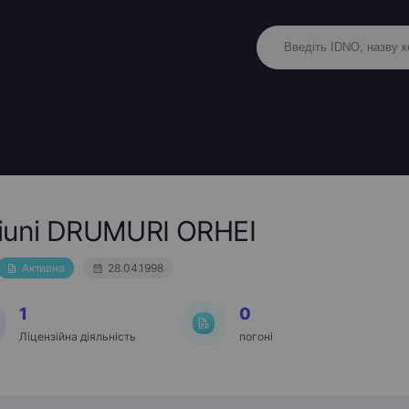
ţiuni DRUMURI ORHEI
Активна
28.04.1998
1
0
Ліцензійна діяльність
погоні