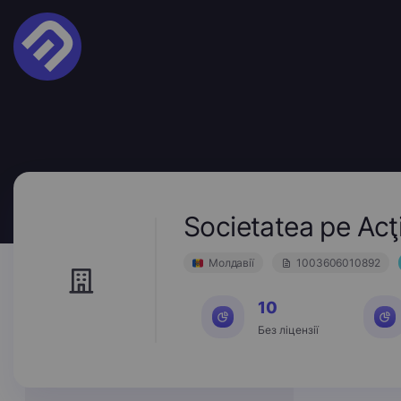
Societatea pe Ac
Молдавії
1003606010892
10
Без ліцензії