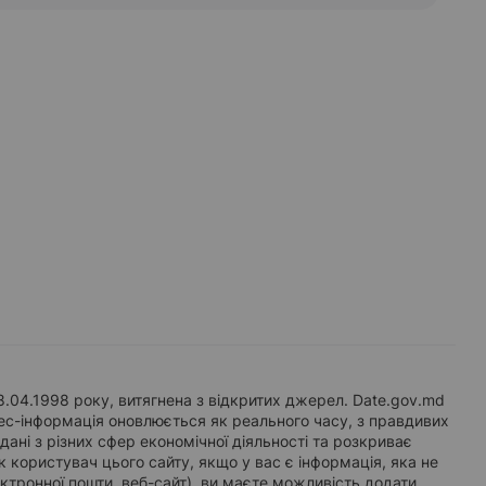
8.04.1998 року, витягнена з відкритих джерел. Date.gov.md
ес-інформація оновлюється як реального часу, з правдивих
ні з різних сфер економічної діяльності та розкриває
к користувач цього сайту, якщо у вас є інформація, яка не
ектронної пошти, веб-сайт), ви маєте можливість додати