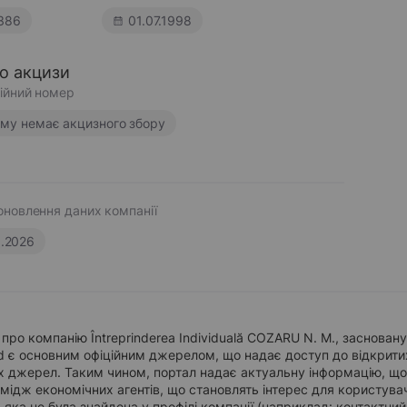
386
01.07.1998
ро акцизи
ійний номер
ому немає акцизного збору
оновлення даних компанії
6.2026
про компанію Întreprinderea Individuală COZARU N. M., засновану
d є основним офіційним джерелом, що надає доступ до відкритих
х джерел. Таким чином, портал надає актуальну інформацію, що в
мідж економічних агентів, що становлять інтерес для користувач
 яка не була знайдена у профілі компанії (наприклад: контактни