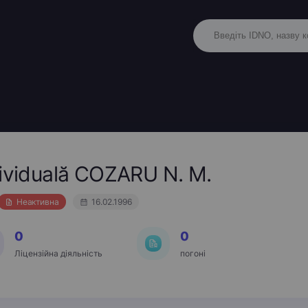
dividuală COZARU N. M.
Неактивна
16.02.1996
0
0
Ліцензійна діяльність
погоні