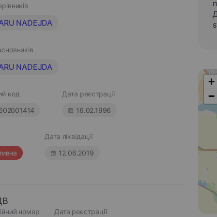
п
ерівників
Д
ARU NADEJDA
s
асновників
ARU NADEJDA
+
ий код
Дата реєстрації
−
602001414
16.02.1996
Дата ліквідації
тивна
12.06.2019
ДВ
ійний номер
Дата реєстрації