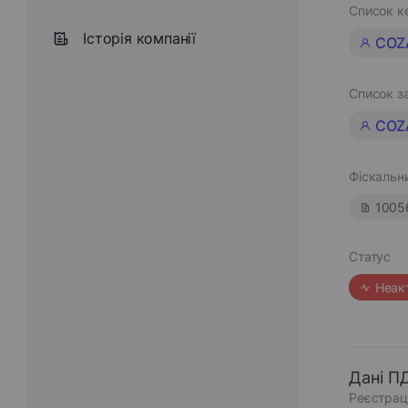
Список к
Історія компанії
COZ
Список з
COZ
Фіскальн
1005
Статус
Неак
Дані П
Реєстрац