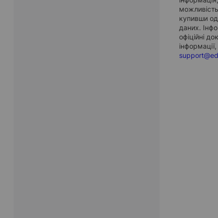
можливість
купивши одн
даних. Інф
офіційні до
інформації,
support@ed