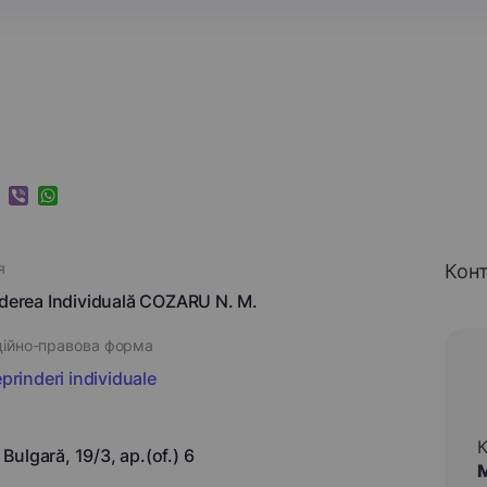
k
ram
nkedIn
Viber
WhatsApp
я
Кон
nderea Individuală COZARU N. M.
ційно-правова форма
eprinderi individuale
r. Bulgară, 19/3, ap.(of.) 6