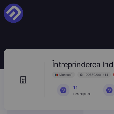
Întreprinderea In
Молдавії
1005602001414
11
Без ліцензії