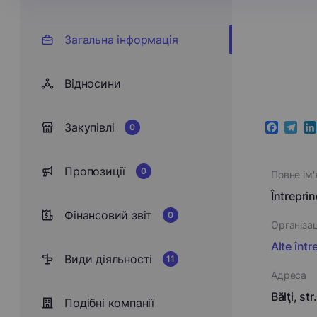
Загальна інформація
Відносини
Закупівлі
0
Faceboo
Teleg
Li
Пропозиції
0
Повне ім'
Întrepri
Фінансовий звіт
0
Організа
Alte într
Види діяльності
11
Адреса
Bălţi, st
Подібні компанії