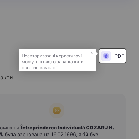
×
PDF
такти
Компанія
Întreprinderea Individuală COZARU N.
M.
була заснована на 16.02.1996, якій був