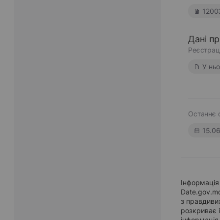
1200
Дані п
Реєстрац
У нь
Останнє 
15.0
Інформація 
Date.gov.m
з правдиви
розкриває і
інформація,