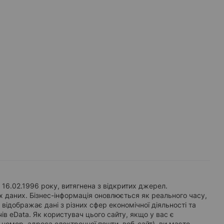
 16.02.1996 року, витягнена з відкритих джерел.
 даних. Бізнес-інформація оновлюється як реального часу,
ідображає дані з різних сфер економічної діяльності та
ів eData. Як користувач цього сайту, якщо у вас є
й номер, адреса електронної пошти, веб-сайт), ви маєте