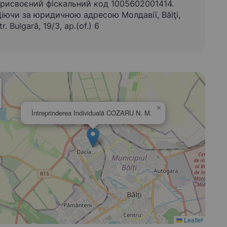
рисвоєний фіскальний код 1005602001414.
іючи за юридичною адресою Молдавії, Bălţi,
tr. Bulgară, 19/3, ap.(of.) 6
×
Întreprinderea Individuală COZARU N. M.
Leaflet