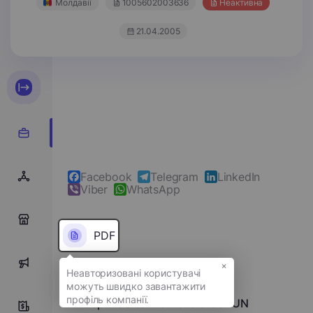
Молдавії
1005602003636
Неактивна
21.04.2005
Facebook
Telegram
LinkedIn
Viber
WhatsApp
0
PDF
×
0
Повне ім'я
Întreprinderea Individuală GOZUN
0