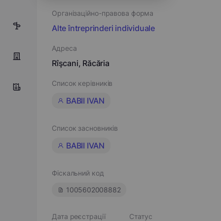
Організаційно-правова форма
5
Alte întreprinderi individuale
Адреса
Rîşcani, Răcăria
Список керівників
BABII IVAN
Список засновників
BABII IVAN
Фіскальний код
1005602008882
Дата реєстрації
Статус