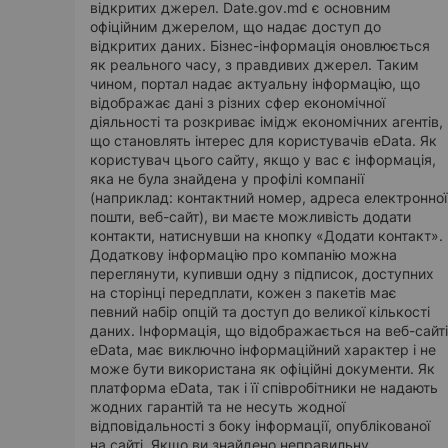
відкритих джерел. Date.gov.md є основним
офіційним джерелом, що надає доступ до
відкритих даних. Бізнес-інформація оновлюється
як реального часу, з правдивих джерел. Таким
чином, портал надає актуальну інформацію, що
відображає дані з різних сфер економічної
діяльності та розкриває імідж економічних агентів,
що становлять інтерес для користувачів eData. Як
користувач цього сайту, якщо у вас є інформація,
яка не була знайдена у профілі компанії
(наприклад: контактний номер, адреса електронної
пошти, веб-сайт), ви маєте можливість додати
контакти, натиснувши на кнопку «Додати контакт».
Додаткову інформацію про компанію можна
переглянути, купивши одну з підписок, доступних
на сторінці передплати, кожен з пакетів має
певний набір опцій та доступ до великої кількості
даних. Інформація, що відображається на веб-сайті
eData, має виключно інформаційний характер і не
може бути використана як офіційні документи. Як
платформа eData, так і її співробітники не надають
жодних гарантій та не несуть жодної
відповідальності з боку інформації, опублікованої
на сайті. Якщо ви знайдено неправильну