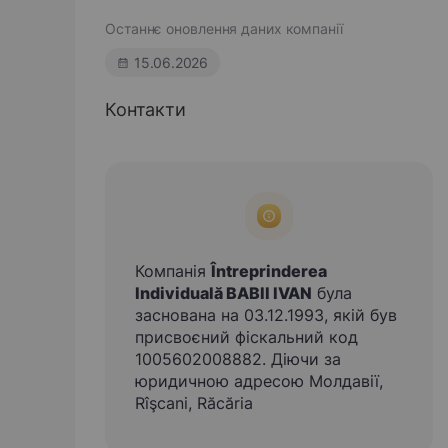
Останнє оновлення даних компанії
15.06.2026
Контакти
Компанія
Întreprinderea
Individuală BABII IVAN
була
заснована на 03.12.1993, якій був
присвоєний фіскальний код
1005602008882. Діючи за
юридичною адресою Молдавії,
Rîşcani, Răcăria