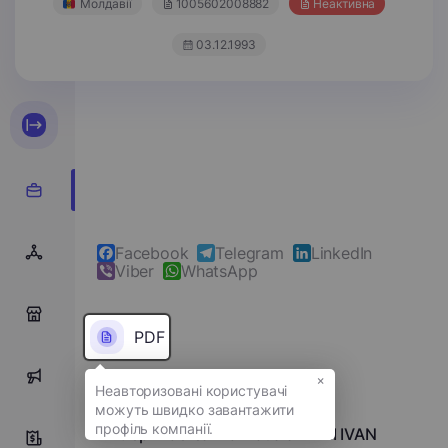
Молдавії
1005602008882
Неактивна
03.12.1993
Facebook
Telegram
LinkedIn
Viber
WhatsApp
0
PDF
×
0
Повне ім'я
Întreprinderea Individuală BABII IVAN
0