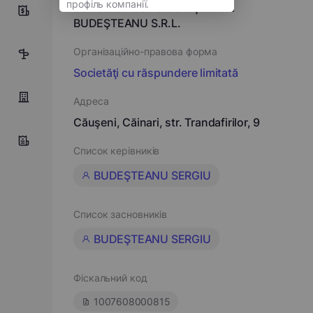
Societatea Comercială ŞTEFAN
9
BUDEŞTEANU S.R.L.
Організаційно-правова форма
9
Societăţi cu răspundere limitată
Адреса
Căuşeni, Căinari, str. Trandafirilor, 9
Список керівників
BUDEŞTEANU SERGIU
Список засновників
BUDEŞTEANU SERGIU
Фіскальний код
1007608000815