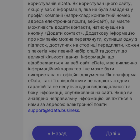
користувачів eData. Як користувач цього сайту,
якщо у вас є інформація, яка не була знайдена у
профілі компанії (наприклад: контактний номер,
адреса електронної пошти, веб-сайт), ви маєте
можливість додати контакти, натиснувши на
кнопку «Додати контакт». Додаткову інформацію
про компанію можна переглянути, купивши одну з
підписок, доступних на сторінці передплати, кожен
з пакетів має певний набір опцій та доступ до
великої кількості даних. Інформація, що
відображається на веб-сайті eData, має виключно
інформаційний характер і не може бути
використана як офіційні документи. Як платформа
eData, так і її співробітники не надають жодних
гарантій та не несуть жодної відповідальності з
боку інформації, опублікованої на сайті. Якщо ви
знайдено неправильну інформацію, зв'яжіться з
нами за адресою електронної пошти
support@edata.business
.
« Назад
Далі »