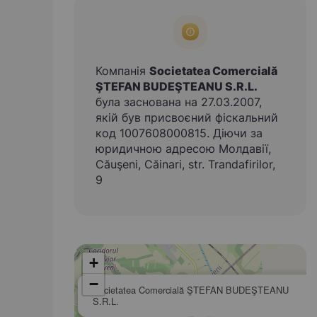
Компанія
Societatea Comercială
ŞTEFAN BUDEŞTEANU S.R.L.
була заснована на 27.03.2007,
якій був присвоєний фіскальний
код 1007608000815. Діючи за
юридичною адресою Молдавії,
Căuşeni, Căinari, str. Trandafirilor,
9
+
−
Societatea Comercială ŞTEFAN BUDEŞTEANU
S.R.L.