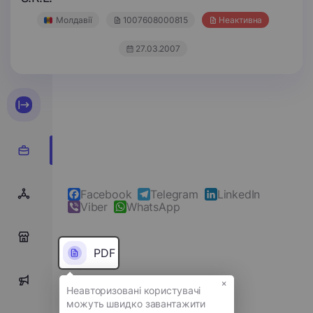
Молдавії
1007608000815
Неактивна
27.03.2007
Facebook
Telegram
LinkedIn
Viber
WhatsApp
0
PDF
×
0
Повне ім'я