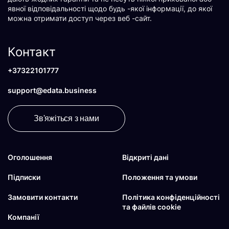
явної відповідальності щодо будь -якої інформації, до якої
можна отримати доступ через веб -сайт.
Контакт
+37322101777
support@edata.business
Зв'яжіться з нами
Оголошення
Відкриті дані
Підписки
Положення та умови
Замовити контакти
Політика конфіденційності
та файлів cookie
Компанії