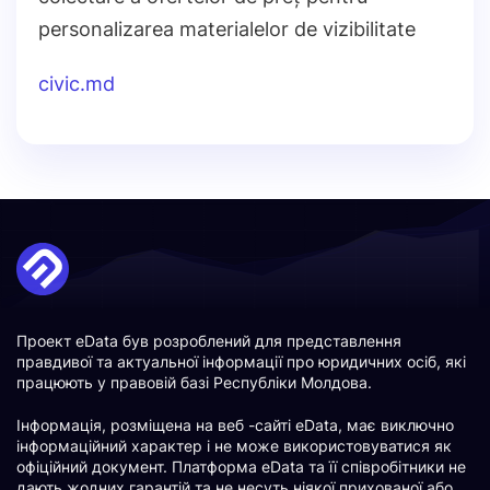
personalizarea materialelor de vizibilitate
civic.md
Проект eData був розроблений для представлення
правдивої та актуальної інформації про юридичних осіб, які
працюють у правовій базі Республіки Молдова.
Інформація, розміщена на веб -сайті eData, має виключно
інформаційний характер і не може використовуватися як
офіційний документ. Платформа eData та її співробітники не
дають жодних гарантій та не несуть ніякої прихованої або