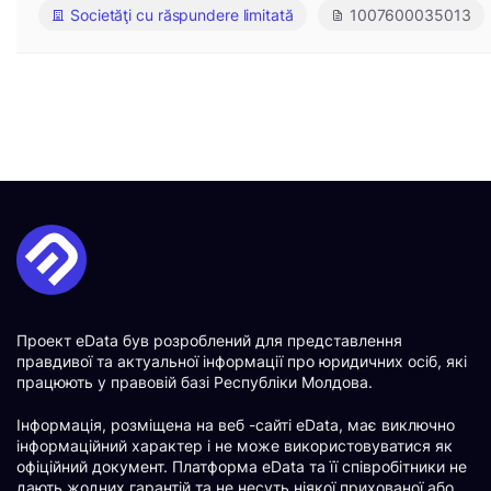
Societăţi cu răspundere limitată
1007600035013
Проект eData був розроблений для представлення
правдивої та актуальної інформації про юридичних осіб, які
працюють у правовій базі Республіки Молдова.
Інформація, розміщена на веб -сайті eData, має виключно
інформаційний характер і не може використовуватися як
офіційний документ. Платформа eData та її співробітники не
дають жодних гарантій та не несуть ніякої прихованої або