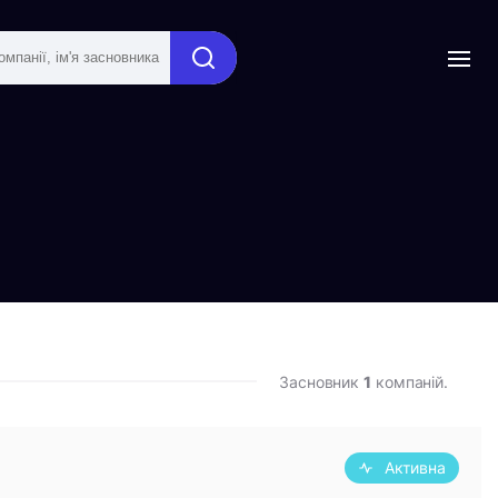
Засновник
1
компаній.
Активна