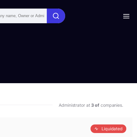
Administrator at
3 of
companies.
Liquidated