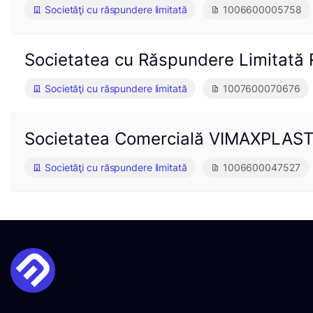
Societăţi cu răspundere limitată
1006600005758
Societatea cu Răspundere Limitat
Societăţi cu răspundere limitată
1007600070676
Societatea Comercială VIMAXPLAST 
Societăţi cu răspundere limitată
1006600047527