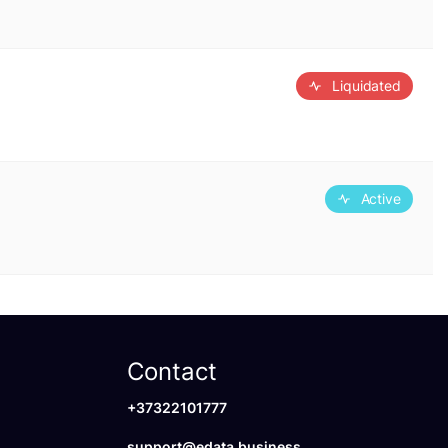
Liquidated
Active
Contact
+37322101777
support@edata.business