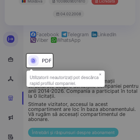
Moldova
1008609001610
Lichidată
04.02.2008
Facebook
Telegram
LinkedIn
Viber
WhatsApp
PDF
×
Acest compartiment oferă informații
structurate despre achizițiile companiei pentru
anii 2014-2026. Compania a participat în total
la 0 licitații.
0
Stimate vizitator, accesul la acest
compartiment are loc în baza abonamentului.
Vă rugăm să accesați compartimentul de
0
abonare.
Întrebări și răspunsuri despre abonament
0