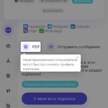
Молдавия
1005602003795
Активная
20.04.2005
Facebook
Telegram
LinkedIn
Viber
WhatsApp
PDF
Отправить сообщение
×
Уважаемый посетитель, доступ в этот
раздел осуществляется на основе
подписки. Пожалуйста, войдите в раздел
подписки!
0
Подписка на вопросы и ответы
0
У меня есть подписка
0