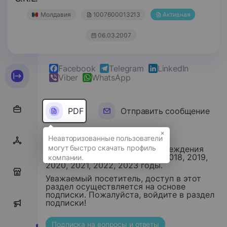
Молдавия
1007600013213
Активная
06.03.2007
Facebook
Telegram
LinkedIn
Viber
WhatsApp
PDF
Отправить сообщение
×
Финансовые отчеты этого учреждения
хранятся за 2015, 2016, 2017, 2018, 2019,
2020, 2021, 2022, 2023 годы.
0
Уважаемый посетитель, доступ в этот
раздел осуществляется на основе
подписки. Пожалуйста, войдите в раздел
подписки!
4
Подписка на вопросы и ответы