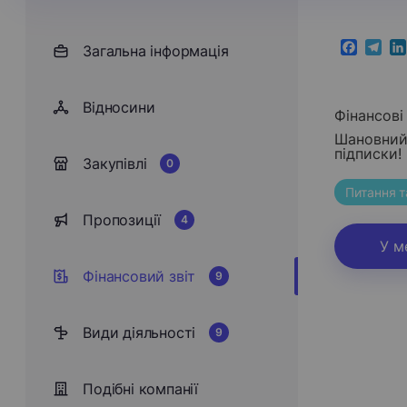
Загальна інформація
Faceboo
Teleg
Li
Відносини
Фінансові 
Шановний 
підписки!
Закупівлі
0
Питання т
Пропозиції
4
У м
Фінансовий звіт
9
Види діяльності
9
Подібні компанії