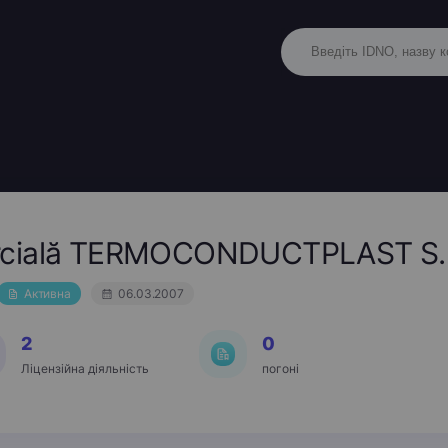
rcială TERMOCONDUCTPLAST S.R
Активна
06.03.2007
2
0
Ліцензійна діяльність
погоні