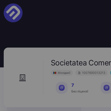
Societatea Come
Молдавії
1007600013213
7
Без ліцензії