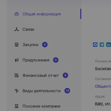
Общая информация
Cвязи
Закупки
0
Faceboo
Teleg
Li
Предложения
0
Полное и
Societat
Финансовый отчет
9
Организа
Обществ
Виды деятельности
14
Адрес
Bălţi, st
Похожие компании