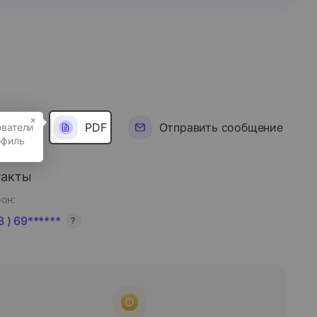
×
PDF
Отправить сообщение
такты
он:
 ) 69******
?