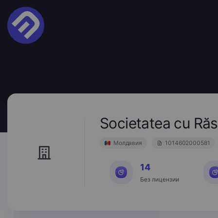
Societatea cu Ră
Молдавия
1014602000581
14
Без лицензии