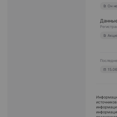
Он н
Данные
Регистра
Акци
Последне
15.0
Информация
источников
информация
информацию
представля