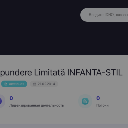
spundere Limitată INFANTA-STIL
Активная
21.02.2014
0
0
Лицензированная деятельность
Погони