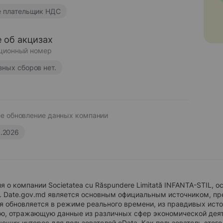
е плательщик НДС
 об акцизах
ционный номер
зных сборов нет.
е обновление данных компании
6.2026
 о компании Societatea cu Răspundere Limitată INFANTA-STIL, о
. Date.gov.md является основным официальным источником, п
 обновляется в режиме реального времени, из правдивых исто
, отражающую данные из различных сфер экономической деят
ющих интерес для пользователей eData. Как пользователь этого 