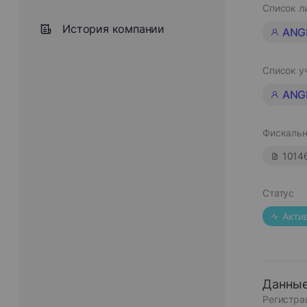
Список л
История компании
ANG
Список у
ANG
Фискальн
1014
Статус
Акти
Данные
Регистра