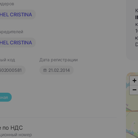
идеров
HEL CRISTINA
к
чредителей
ю
HEL CRISTINA
D
ый код
Дата регистрации
602000581
21.02.2014
+
−
вная
 по НДС
ционный номер