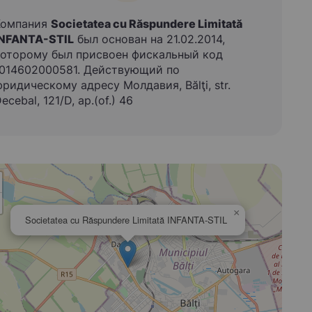
Компания
Societatea cu Răspundere Limitată
INFANTA-STIL
был основан на 21.02.2014,
оторому был присвоен фискальный код
1014602000581. Действующий по
ридическому адресу Молдавия, Bălţi, str.
ecebal, 121/D, ap.(of.) 46
×
Societatea cu Răspundere Limitată INFANTA-STIL