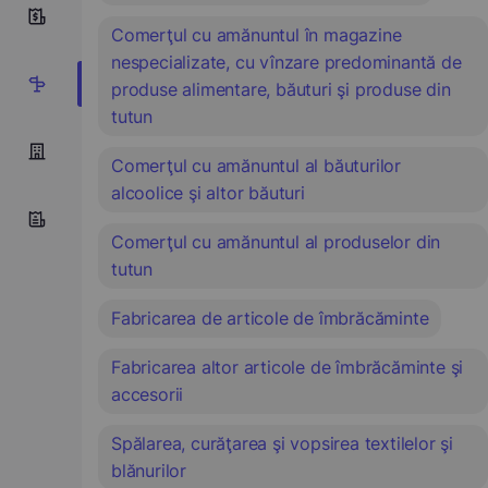
0
Comerţul cu amănuntul în magazine
nespecializate, cu vînzare predominantă de
13
produse alimentare, băuturi şi produse din
tutun
Comerţul cu amănuntul al băuturilor
alcoolice şi altor băuturi
Comerţul cu amănuntul al produselor din
tutun
Fabricarea de articole de îmbrăcăminte
Fabricarea altor articole de îmbrăcăminte şi
accesorii
Spălarea, curăţarea şi vopsirea textilelor şi
blănurilor