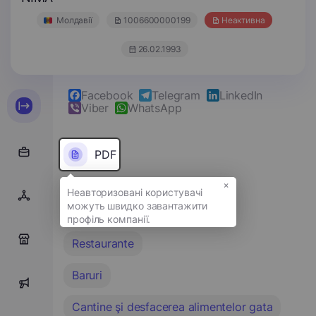
Молдавії
1006600000199
Неактивна
26.02.1993
Facebook
Telegram
LinkedIn
Viber
WhatsApp
PDF
×
Без ліцензії
12
0
Restaurante
Baruri
0
Cantine şi desfacerea alimentelor gata