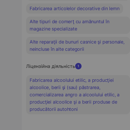
Fabricarea articolelor decorative din lemn
Alte tipuri de comerţ cu amănuntul în
magazine specializate
Alte reparaţii de bunuri casnice şi personale,
neincluse în alte categorii
Ліцензійна діяльність
1
Fabricarea alcoolului etilic, a producţiei
alcoolice, berii şi (sau) păstrarea,
comercializarea angro a alcoolului etilic, a
producţiei alcoolice şi a berii produse de
producătorii autohtoni