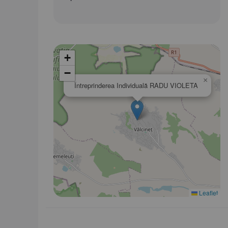
+
−
×
Întreprinderea Individuală RADU VIOLETA
Leaflet