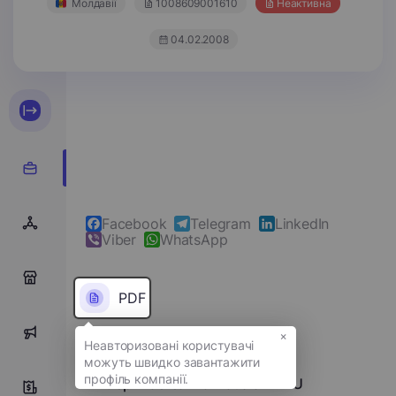
Молдавії
1008609001610
Неактивна
04.02.2008
Facebook
Telegram
LinkedIn
Viber
WhatsApp
0
PDF
×
0
Повне ім'я
Întreprinderea Individuală RADU
0