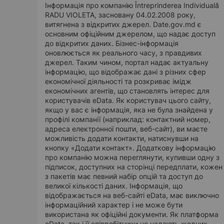
Інформація про компанію Întreprinderea Individuală
RADU VIOLETA, засновану 04.02.2008 року,
витягнена з відкритих джерел. Date.gov.md є
основним офіційним джерелом, що надає доступ
до відкритих даних. Бізнес-інформація
оновлюється як реального часу, з правдивих
джерел. Таким чином, портал надає актуальну
інформацію, що відображає дані з різних сфер
економічної діяльності та розкриває імідж
економічних агентів, що становлять інтерес для
користувачів eData. Як користувач цього сайту,
якщо у вас є інформація, яка не була знайдена у
профілі компанії (наприклад: контактний номер,
адреса електронної пошти, веб-сайт), ви маєте
можливість додати контакти, натиснувши на
кнопку «Додати контакт». Додаткову інформацію
про компанію можна переглянути, купивши одну з
підписок, доступних на сторінці передплати, кожен
з пакетів має певний набір опцій та доступ до
великої кількості даних. Інформація, що
відображається на веб-сайті eData, має виключно
інформаційний характер і не може бути
використана як офіційні документи. Як платформа
eData, так і її співробітники не надають жодних