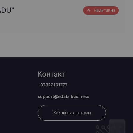
ADU"
Неактивна
Контакт
+37322101777
support@edata.business
Зв'яжіться з нами