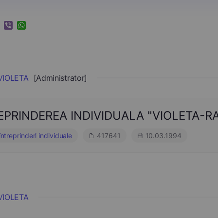
k
ram
nkedIn
Viber
WhatsApp
VIOLETA
[Administrator]
EPRINDEREA INDIVIDUALA "VIOLETA-R
întreprinderi individuale
417641
10.03.1994
VIOLETA