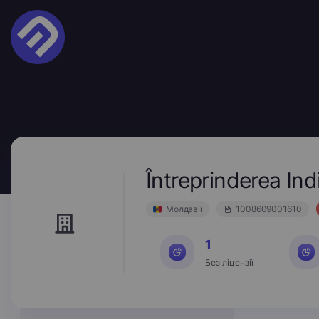
Întreprinderea In
Молдавії
1008609001610
1
Без ліцензії