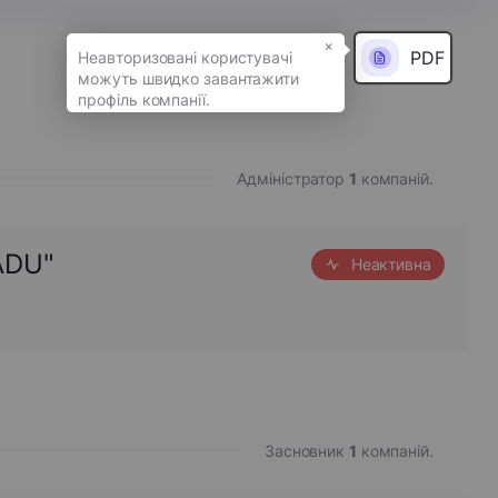
×
PDF
Адміністратор
1
компаній.
ADU"
Неактивна
Засновник
1
компаній.