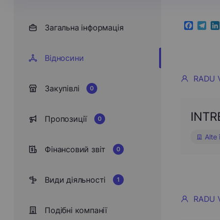
Загальна інформація
Faceboo
Teleg
Li
Відносини
RADU 
Закупівлі
0
INTR
Пропозиції
0
Alte 
Фінансовий звіт
0
Види діяльності
1
RADU 
Подібні компанії