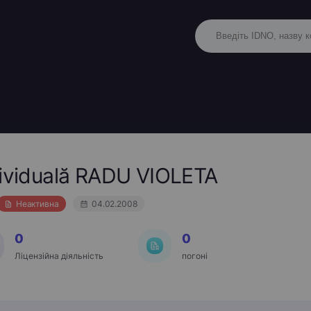
dividuală RADU VIOLETA
Неактивна
04.02.2008
0
0
Ліцензійна діяльність
погоні