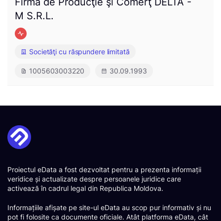
Firma de Producţie şi Comerţ DELTA -
M S.R.L.
Societăţi cu răspundere limitată
1005603003220
30.09.1993
Proiectul eData a fost dezvoltat pentru a prezenta informații
veridice și actualizate despre persoanele juridice care
activează în cadrul legal din Republica Moldova.
Informațiile afișate pe site-ul eData au scop pur informativ și nu
pot fi folosite ca documente oficiale. Atât platforma eData, cât