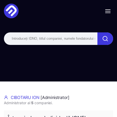
CIBOTARU ION
[Administrator]
Administrator al
5
companiei.