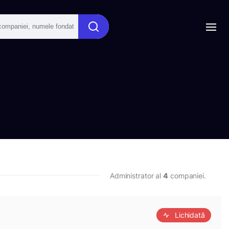
Administrator al
4
companiei.
Lichidată